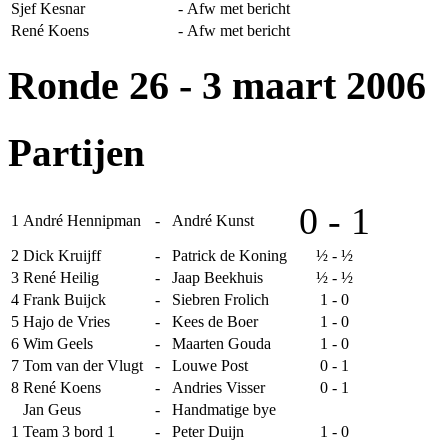
Sjef Kesnar
-
Afw met bericht
René Koens
-
Afw met bericht
Ronde 26
- 3 maart 2006
Partijen
0 - 1
1
André Hennipman
-
André Kunst
2
Dick Kruijff
-
Patrick de Koning
½ - ½
3
René Heilig
-
Jaap Beekhuis
½ - ½
4
Frank Buijck
-
Siebren Frolich
1 - 0
5
Hajo de Vries
-
Kees de Boer
1 - 0
6
Wim Geels
-
Maarten Gouda
1 - 0
7
Tom van der Vlugt
-
Louwe Post
0 - 1
8
René Koens
-
Andries Visser
0 - 1
Jan Geus
-
Handmatige bye
1
Team 3 bord 1
-
Peter Duijn
1 - 0