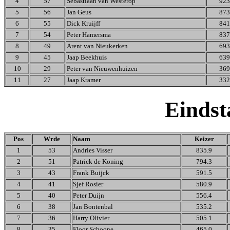
4
57
Sebastiaan van Westerop
923
5
56
Jan Geus
873
6
55
Dick Kruijff
841
7
54
Peter Hamersma
837
8
49
Arent van Nieukerken
693
9
45
Jaap Beekhuis
639
10
29
Peter van Nieuwenhuizen
369
11
27
Jaap Kramer
332
Einds
Pos
Wrde
Naam
Keizer
1
53
Andries Visser
835.9
2
51
Patrick de Koning
794.3
3
43
Frank Buijck
591.5
4
41
Sjef Rosier
580.9
5
40
Peter Duijn
556.4
6
38
Jan Bontenbal
535.2
7
36
Harry Olivier
505.1
8
35
Floor Schoone
465.0