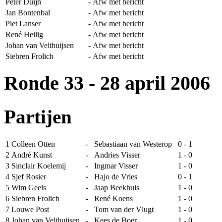
Peter Duijn
-
Afw met bericht
Jan Bontenbal
-
Afw met bericht
Piet Lanser
-
Afw met bericht
René Heilig
-
Afw met bericht
Johan van Velthuijsen
-
Afw met bericht
Siebren Frolich
-
Afw met bericht
Ronde 33
- 28 april 2006
Partijen
1
Colleen Otten
-
Sebastiaan van Westerop
0 - 1
2
André Kunst
-
Andries Visser
1 - 0
3
Sinclair Koelemij
-
Ingmar Visser
1 - 0
4
Sjef Rosier
-
Hajo de Vries
0 - 1
5
Wim Geels
-
Jaap Beekhuis
1 - 0
6
Siebren Frolich
-
René Koens
1 - 0
7
Louwe Post
-
Tom van der Vlugt
1 - 0
8
Johan van Velthuijsen
-
Kees de Boer
1 - 0