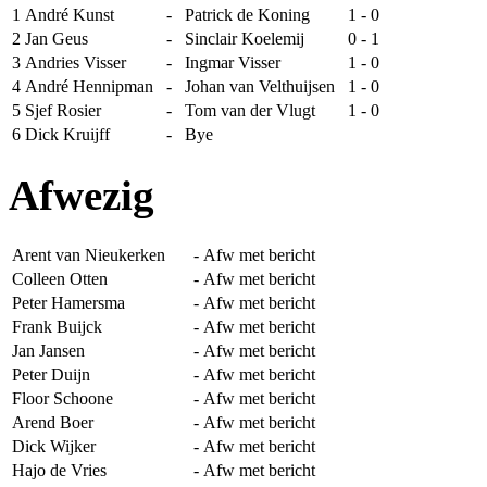
1
André Kunst
-
Patrick de Koning
1 - 0
2
Jan Geus
-
Sinclair Koelemij
0 - 1
3
Andries Visser
-
Ingmar Visser
1 - 0
4
André Hennipman
-
Johan van Velthuijsen
1 - 0
5
Sjef Rosier
-
Tom van der Vlugt
1 - 0
6
Dick Kruijff
-
Bye
Afwezig
Arent van Nieukerken
-
Afw met bericht
Colleen Otten
-
Afw met bericht
Peter Hamersma
-
Afw met bericht
Frank Buijck
-
Afw met bericht
Jan Jansen
-
Afw met bericht
Peter Duijn
-
Afw met bericht
Floor Schoone
-
Afw met bericht
Arend Boer
-
Afw met bericht
Dick Wijker
-
Afw met bericht
Hajo de Vries
-
Afw met bericht