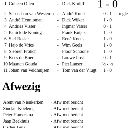
1 - 0
1
Colleen Otten
-
Dick Kruijff
2
Sebastiaan van Westerop
-
André Kunst
0 - 1
regl
3
André Hennipman
-
Dick Wijker
1 - 0
4
Andries Visser
-
Ingmar Visser
0 - 1
5
Patrick de Koning
-
Frank Buijck
1 - 0
6
Sjef Rosier
-
René Koens
1 - 0
7
Hajo de Vries
-
Wim Geels
1 - 0
8
Siebren Frolich
-
Floor Schoone
1 - 0
9
Kees de Boer
-
Louwe Post
0 - 1
10
Maarten Gouda
-
Piet Lanser
½ - ½
11
Johan van Veldhuijsen
-
Tom van der Vlugt
1 - 0
Afwezig
Arent van Nieukerken
-
Afw met bericht
Sinclair Koelemij
-
Afw met bericht
Peter Hamersma
-
Afw met bericht
Jaap Beekhuis
-
Afw met bericht
Ozden Tuna
-
Afw met bericht