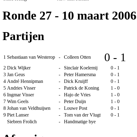
Ronde 27
- 10 maart 2006
Partijen
0 - 1
1
Sebastiaan van Westerop
-
Colleen Otten
2
Dick Wijker
-
Sinclair Koelemij
0 - 1
3
Jan Geus
-
Peter Hamersma
0 - 1
4
André Hennipman
-
Dick Kruijff
0 - 1
5
Andries Visser
-
Patrick de Koning
1 - 0
6
Ingmar Visser
-
Hajo de Vries
1 - 0
7
Wim Geels
-
Peter Duijn
1 - 0
8
Johan van Veldhuijsen
-
Louwe Post
0 - 1
9
Piet Lanser
-
Tom van der Vlugt
0 - 1
Siebren Frolich
-
Handmatige bye