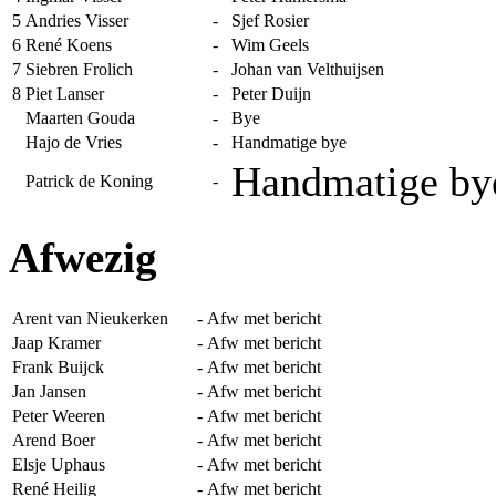
5
Andries Visser
-
Sjef Rosier
6
René Koens
-
Wim Geels
7
Siebren Frolich
-
Johan van Velthuijsen
8
Piet Lanser
-
Peter Duijn
Maarten Gouda
-
Bye
Hajo de Vries
-
Handmatige bye
Handmatige by
Patrick de Koning
-
Afwezig
Arent van Nieukerken
-
Afw met bericht
Jaap Kramer
-
Afw met bericht
Frank Buijck
-
Afw met bericht
Jan Jansen
-
Afw met bericht
Peter Weeren
-
Afw met bericht
Arend Boer
-
Afw met bericht
Elsje Uphaus
-
Afw met bericht
René Heilig
-
Afw met bericht