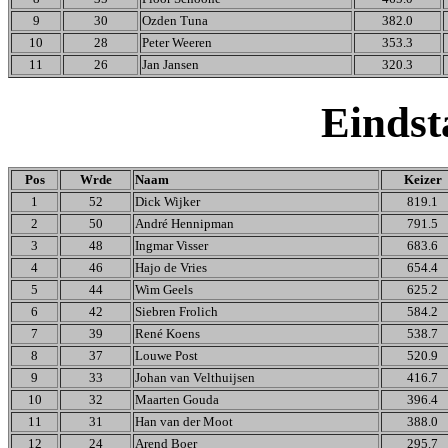
9
30
Ozden Tuna
382.0
10
28
Peter Weeren
353.3
11
26
Jan Jansen
320.3
Einds
Pos
Wrde
Naam
Keizer
1
52
Dick Wijker
819.1
2
50
André Hennipman
791.5
3
48
Ingmar Visser
683.6
4
46
Hajo de Vries
654.4
5
44
Wim Geels
625.2
6
42
Siebren Frolich
584.2
7
39
René Koens
538.7
8
37
Louwe Post
520.9
9
33
Johan van Velthuijsen
416.7
10
32
Maarten Gouda
396.4
11
31
Han van der Moot
388.0
12
24
Arend Boer
295.7