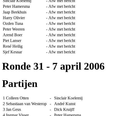
Sinclair Koelemij
-
Afw met bericht
Peter Hamersma
-
Afw met bericht
Jaap Beekhuis
-
Afw met bericht
Harry Olivier
-
Afw met bericht
Ozden Tuna
-
Afw met bericht
Peter Weeren
-
Afw met bericht
Arend Boer
-
Afw met bericht
Piet Lanser
-
Afw met bericht
René Heilig
-
Afw met bericht
Sjef Kesnar
-
Afw met bericht
Ronde 31
- 7 april 2006
Partijen
1
Colleen Otten
-
Sinclair Koelemij
2
Sebastiaan van Westerop
-
André Kunst
3
Jan Geus
-
Dick Kruijff
4
Ingmar Visser
-
Peter Hamersma