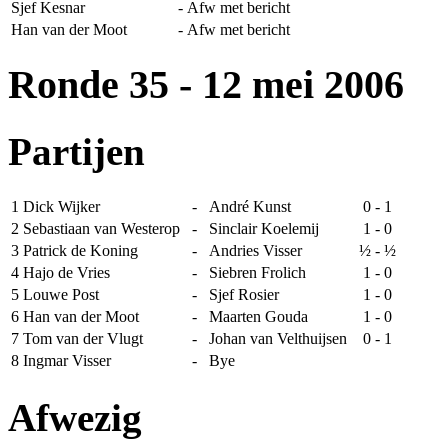
Sjef Kesnar
-
Afw met bericht
Han van der Moot
-
Afw met bericht
Ronde 35
- 12 mei 2006
Partijen
1
Dick Wijker
-
André Kunst
0 - 1
2
Sebastiaan van Westerop
-
Sinclair Koelemij
1 - 0
3
Patrick de Koning
-
Andries Visser
½ - ½
4
Hajo de Vries
-
Siebren Frolich
1 - 0
5
Louwe Post
-
Sjef Rosier
1 - 0
6
Han van der Moot
-
Maarten Gouda
1 - 0
7
Tom van der Vlugt
-
Johan van Velthuijsen
0 - 1
8
Ingmar Visser
-
Bye
Afwezig