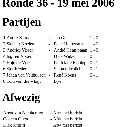
Ronde 36
- 19 mei 2006
Partijen
1
André Kunst
-
Jan Geus
1 - 0
2
Sinclair Koelemij
-
Peter Hamersma
1 - 0
3
Andries Visser
-
André Hennipman
1 - 0
4
Ingmar Visser
-
Dick Wijker
0 - 1
5
Hajo de Vries
-
Patrick de Koning
0 - 1
6
Sjef Rosier
-
Siebren Frolich
0 - 1
7
Johan van Velthuijsen
-
René Koens
0 - 1
8
Tom van der Vlugt
-
Bye
Afwezig
Arent van Nieukerken
-
Afw met bericht
Colleen Otten
-
Afw met bericht
Dick Kruijff
-
Afw met bericht