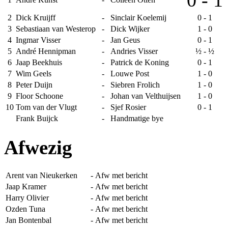
0 - 1
2
Dick Kruijff
-
Sinclair Koelemij
0 - 1
3
Sebastiaan van Westerop
-
Dick Wijker
1 - 0
4
Ingmar Visser
-
Jan Geus
0 - 1
5
André Hennipman
-
Andries Visser
½ - ½
6
Jaap Beekhuis
-
Patrick de Koning
0 - 1
7
Wim Geels
-
Louwe Post
1 - 0
8
Peter Duijn
-
Siebren Frolich
1 - 0
9
Floor Schoone
-
Johan van Velthuijsen
1 - 0
10
Tom van der Vlugt
-
Sjef Rosier
0 - 1
Frank Buijck
-
Handmatige bye
Afwezig
Arent van Nieukerken
-
Afw met bericht
Jaap Kramer
-
Afw met bericht
Harry Olivier
-
Afw met bericht
Ozden Tuna
-
Afw met bericht
Jan Bontenbal
-
Afw met bericht