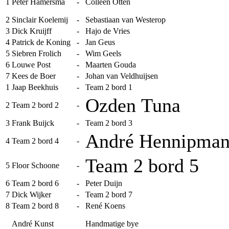
1
Peter Hamersma
-
Colleen Otten
2
Sinclair Koelemij
-
Sebastiaan van Westerop
3
Dick Kruijff
-
Hajo de Vries
4
Patrick de Koning
-
Jan Geus
5
Siebren Frolich
-
Wim Geels
6
Louwe Post
-
Maarten Gouda
7
Kees de Boer
-
Johan van Veldhuijsen
1
Jaap Beekhuis
-
Team 2 bord 1
Ozden Tuna
2
Team 2 bord 2
-
3
Frank Buijck
-
Team 2 bord 3
André Hennipma
4
Team 2 bord 4
-
Team 2 bord 5
5
Floor Schoone
-
6
Team 2 bord 6
-
Peter Duijn
7
Dick Wijker
-
Team 2 bord 7
8
Team 2 bord 8
-
René Koens
André Kunst
Handmatige bye