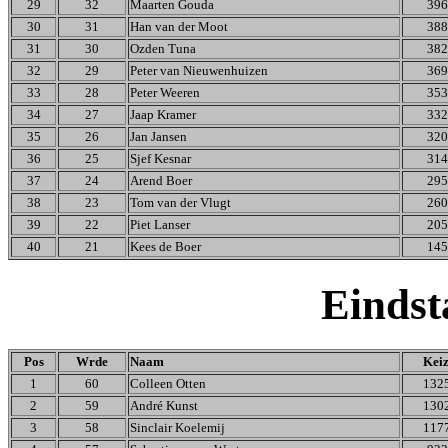
29
32
Maarten Gouda
396
30
31
Han van der Moot
388
31
30
Ozden Tuna
382
32
29
Peter van Nieuwenhuizen
369
33
28
Peter Weeren
353
34
27
Jaap Kramer
332
35
26
Jan Jansen
320
36
25
Sjef Kesnar
314
37
24
Arend Boer
295
38
23
Tom van der Vlugt
260
39
22
Piet Lanser
205
40
21
Kees de Boer
145
Einds
Pos
Wrde
Naam
Kei
1
60
Colleen Otten
132
2
59
André Kunst
130
3
58
Sinclair Koelemij
117