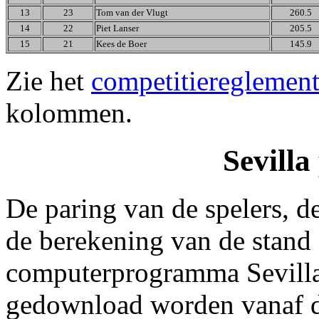
13
23
Tom van der Vlugt
260.5
14
22
Piet Lanser
205.5
15
21
Kees de Boer
145.9
Zie het
competitiereglemen
kolommen.
Sevill
De paring van de spelers, d
de berekening van de stand 
computerprogramma Sevilla
gedownload worden vanaf 