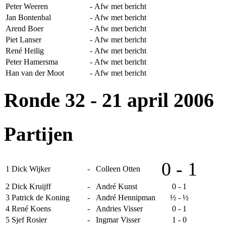
Peter Weeren
-
Afw met bericht
Jan Bontenbal
-
Afw met bericht
Arend Boer
-
Afw met bericht
Piet Lanser
-
Afw met bericht
René Heilig
-
Afw met bericht
Peter Hamersma
-
Afw met bericht
Han van der Moot
-
Afw met bericht
Ronde 32
- 21 april 2006
Partijen
0 - 1
1
Dick Wijker
-
Colleen Otten
2
Dick Kruijff
-
André Kunst
0 - 1
3
Patrick de Koning
-
André Hennipman
½ - ½
4
René Koens
-
Andries Visser
0 - 1
5
Sjef Rosier
-
Ingmar Visser
1 - 0