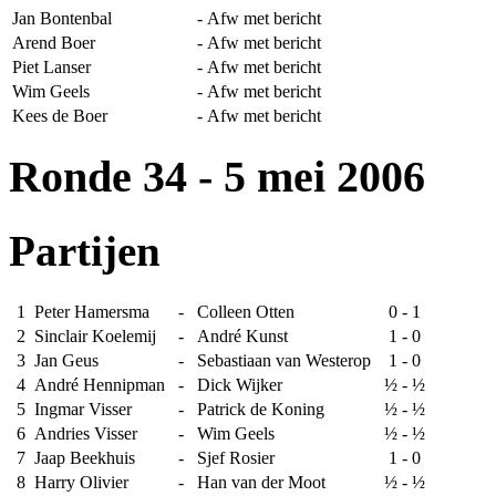
Jan Bontenbal
-
Afw met bericht
Arend Boer
-
Afw met bericht
Piet Lanser
-
Afw met bericht
Wim Geels
-
Afw met bericht
Kees de Boer
-
Afw met bericht
Ronde 34
- 5 mei 2006
Partijen
1
Peter Hamersma
-
Colleen Otten
0 - 1
2
Sinclair Koelemij
-
André Kunst
1 - 0
3
Jan Geus
-
Sebastiaan van Westerop
1 - 0
4
André Hennipman
-
Dick Wijker
½ - ½
5
Ingmar Visser
-
Patrick de Koning
½ - ½
6
Andries Visser
-
Wim Geels
½ - ½
7
Jaap Beekhuis
-
Sjef Rosier
1 - 0
8
Harry Olivier
-
Han van der Moot
½ - ½