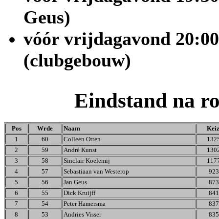
Geus)
vóór vrijdagavond 20:00
(clubgebouw)
Eindstand
na ro
Pos
Wrde
Naam
Kei
1
60
Colleen Otten
132
2
59
André Kunst
130
3
58
Sinclair Koelemij
117
4
57
Sebastiaan van Westerop
923
5
56
Jan Geus
873
6
55
Dick Kruijff
841
7
54
Peter Hamersma
837
8
53
Andries Visser
835