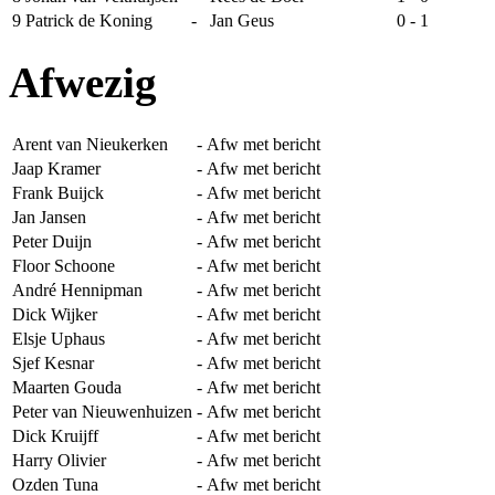
9
Patrick de Koning
-
Jan Geus
0 - 1
Afwezig
Arent van Nieukerken
-
Afw met bericht
Jaap Kramer
-
Afw met bericht
Frank Buijck
-
Afw met bericht
Jan Jansen
-
Afw met bericht
Peter Duijn
-
Afw met bericht
Floor Schoone
-
Afw met bericht
André Hennipman
-
Afw met bericht
Dick Wijker
-
Afw met bericht
Elsje Uphaus
-
Afw met bericht
Sjef Kesnar
-
Afw met bericht
Maarten Gouda
-
Afw met bericht
Peter van Nieuwenhuizen
-
Afw met bericht
Dick Kruijff
-
Afw met bericht
Harry Olivier
-
Afw met bericht
Ozden Tuna
-
Afw met bericht