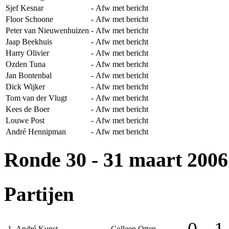
Sjef Kesnar
-
Afw met bericht
Floor Schoone
-
Afw met bericht
Peter van Nieuwenhuizen
-
Afw met bericht
Jaap Beekhuis
-
Afw met bericht
Harry Olivier
-
Afw met bericht
Ozden Tuna
-
Afw met bericht
Jan Bontenbal
-
Afw met bericht
Dick Wijker
-
Afw met bericht
Tom van der Vlugt
-
Afw met bericht
Kees de Boer
-
Afw met bericht
Louwe Post
-
Afw met bericht
André Hennipman
-
Afw met bericht
Ronde 30
- 31 maart 2006
Partijen
1
André Kunst
-
Colleen Otten