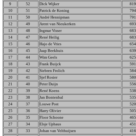
9
52
Dick Wijker
819
10
51
Patrick de Koning
794
11
50
André Hennipman
791
12
49
Arent van Nieukerken
693
13
48
Ingmar Visser
683
14
47
René Heilig
683
15
46
Hajo de Vries
654
16
45
Jaap Beekhuis
639
17
44
Wim Geels
625
18
43
Frank Buijck
591
19
42
Siebren Frolich
584
20
41
Sjef Rosier
580
21
40
Peter Duijn
556
22
39
René Koens
538
23
38
Jan Bontenbal
535
24
37
Louwe Post
520
25
36
Harry Olivier
505
26
35
Floor Schoone
465
27
34
Elsje Uphaus
451
28
33
Johan van Velthuijsen
416