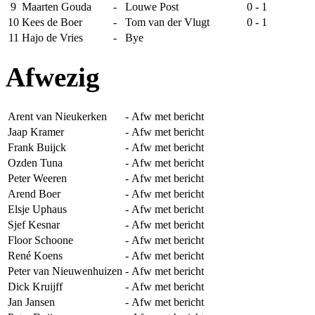
9
Maarten Gouda
-
Louwe Post
0 - 1
10
Kees de Boer
-
Tom van der Vlugt
0 - 1
11
Hajo de Vries
-
Bye
Afwezig
Arent van Nieukerken
-
Afw met bericht
Jaap Kramer
-
Afw met bericht
Frank Buijck
-
Afw met bericht
Ozden Tuna
-
Afw met bericht
Peter Weeren
-
Afw met bericht
Arend Boer
-
Afw met bericht
Elsje Uphaus
-
Afw met bericht
Sjef Kesnar
-
Afw met bericht
Floor Schoone
-
Afw met bericht
René Koens
-
Afw met bericht
Peter van Nieuwenhuizen
-
Afw met bericht
Dick Kruijff
-
Afw met bericht
Jan Jansen
-
Afw met bericht