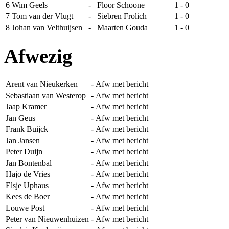
6
Wim Geels
-
Floor Schoone
1 - 0
7
Tom van der Vlugt
-
Siebren Frolich
1 - 0
8
Johan van Velthuijsen
-
Maarten Gouda
1 - 0
Afwezig
Arent van Nieukerken
-
Afw met bericht
Sebastiaan van Westerop
-
Afw met bericht
Jaap Kramer
-
Afw met bericht
Jan Geus
-
Afw met bericht
Frank Buijck
-
Afw met bericht
Jan Jansen
-
Afw met bericht
Peter Duijn
-
Afw met bericht
Jan Bontenbal
-
Afw met bericht
Hajo de Vries
-
Afw met bericht
Elsje Uphaus
-
Afw met bericht
Kees de Boer
-
Afw met bericht
Louwe Post
-
Afw met bericht
Peter van Nieuwenhuizen
-
Afw met bericht