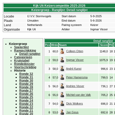
Kijk Uit Keizercompetitie 2025-2026
Keizergroep - Ranglijst: Detail ranglijst
Locatie
IJ.V.V. Stormvogels
Start datum
5-9-2025
Plaats
IJmuiden
Eind datum
5-6-2026
Land
Netherlands
Pairing systeem
Keizer
Organisatie
Kijk Uit
Arbiter
Ingmar Visser
Detail ranglijst
Keizergroep
Pos
Wrde
Naam
Score
Prt
Spelerlijst
Rangschikking
Colleen Otten
1
60,0
1148,0
18
Detail ranglijst
Categorieën
Ingmar Visser
2
59,0
1075,9
19
Kruistabel
Rondedossier
Voortschrijding
André Kunst
3
58,0
996,6
23
Historie
Ronde 32
Ronde 31
Peter Hamersma
4
57,0
799,5
14
Ronde 30
Ronde 29
Andries Visser
5
56,0
736,1
27
Ronde 28
Ronde 27
Ronde 26
Michiel van der Valk
6
55,0
705,2
25
Ronde 25
Ronde 24
Dick Wolkers
Ronde 23
7
54,0
696,0
21
Ronde 22
Ronde 21
Jan Geus
8
53,0
692,6
28
Ronde 20