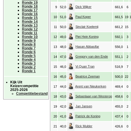
Ronde 19
Ronde 18
Dick Wijker
9
52,0
661,6
6
Ronde 17
Ronde 16
Paul Koper
10
51,0
661,5
19
Ronde 15
Ronde 14
Ronde 13
Sinclair Koelemij
11
50,0
661,2
15
Ronde 12
Ronde 11
Ronde 10
Piet Hein Koning
12
49,0
592,1
3
Ronde 9
Ronde 8
Hasan Abbasifar
13
48,0
556,0
1
Ronde 7
Ronde 6
Ronde 5
Gregory van den Ende
14
47,0
551,1
2
Ronde 4
Ronde 3
Vi Quan Tran
15
46,0
516,9
7
Ronde 2
Ronde 1
Beatrice Zeeman
16
45,0
500,0
22
Kijk Uit
Keizercompetitie
Arent van Nieukerken
17
44,0
469,4
0
2025-2026
Competitiebestand
Sebastiaan van Westerop
18
43,0
458,6
0
Jan Jansen
19
42,0
455,0
2
Patrick de Koning
20
41,0
437,4
0
Rick Mulder
21
40,0
426,6
0