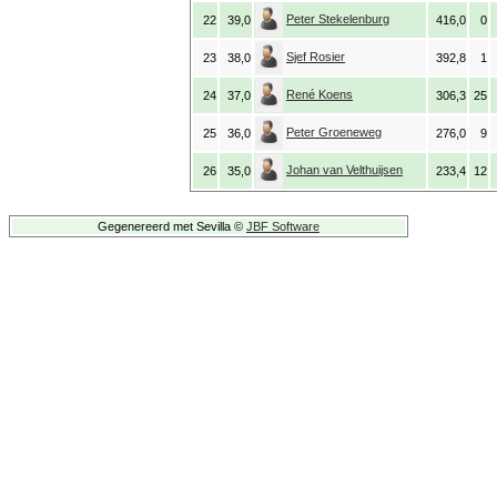
Peter Stekelenburg
22
39,0
416,0
0
Sjef Rosier
23
38,0
392,8
1
René Koens
24
37,0
306,3
25
Peter Groeneweg
25
36,0
276,0
9
Johan van Velthuijsen
26
35,0
233,4
12
Gegenereerd met Sevilla ©
JBF Software