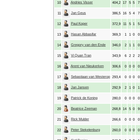
Andries Visser
10
404,2
17
5
5
7
Jan Geus
11
386,5
16
5
4
7
Paul Koper
12
372,9
11
5
1
5
Hasan Abbasifar
13
369,3
1
1
0
0
Gregory van den Ende
14
346,0
2
1
1
0
Vi Quan Tran
15
343,9
6
2
2
2
Arent van Nieukerken
16
306,6
0
0
0
0
Sebastiaan van Westerop
17
293,4
0
0
0
0
Jan Jansen
18
292,9
2
1
0
1
Patrick de Koning
19
280,0
0
0
0
0
Beatrice Zeeman
20
268,8
14
5
0
9
Rick Mulder
21
266,6
0
0
0
0
Peter Stekelenburg
22
260,0
0
0
0
0