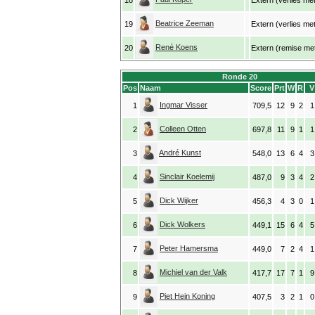
18
Extern (verlies met
Beatrice Zeeman
19
Extern (verlies me
René Koens
20
Extern (remise met
Ronde 20
Pos
Naam
Score
Prt
W
R
V
Ingmar Visser
1
709,5
12
9
2
1
Colleen Otten
2
697,8
11
9
1
1
André Kunst
3
548,0
13
6
4
3
Sinclair Koelemij
4
487,0
9
3
4
2
Dick Wijker
5
456,3
4
3
0
1
Dick Wolkers
6
449,1
15
6
4
5
Peter Hamersma
7
449,0
7
2
4
1
Michiel van der Valk
8
417,7
17
7
1
9
Piet Hein Koning
9
407,5
3
2
1
0