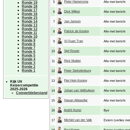
Peter Hamersma
5
Afw met bericht
Ronde 19
Ronde 18
Ronde 17
Dick Wijker
6
Afw met bericht
Ronde 16
Ronde 15
Ronde 14
Jan Jansen
7
Afw met bericht
Ronde 13
Ronde 12
Patrick de Koning
8
Afw met bericht
Ronde 11
Ronde 10
Ronde 9
Vi Quan Tran
9
Afw met bericht
Ronde 8
Ronde 7
Sjef Rosier
10
Afw met bericht
Ronde 6
Ronde 5
Ronde 4
Rick Mulder
11
Afw met bericht
Ronde 3
Ronde 2
Ronde 1
Peter Stekelenburg
12
Afw met bericht
Piet Hein Koning
13
Afw met bericht
Kijk Uit
Keizercompetitie
2025-2026
Johan van Velthuijsen
14
Afw met bericht
Competitiebestand
Hasan Abbasifar
15
Afw met bericht
André Kunst
16
Bye
Michiel van der Valk
17
Extern (verlies me
Paul Koper