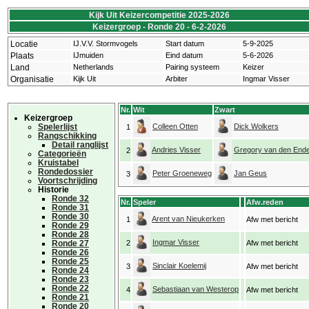
Kijk Uit Keizercompetitie 2025-2026
Keizergroep - Ronde 20 - 6-2-2026
Locatie
IJ.V.V. Stormvogels
Start datum
5-9-2025
Plaats
IJmuiden
Eind datum
5-6-2026
Land
Netherlands
Pairing systeem
Keizer
Organisatie
Kijk Uit
Arbiter
Ingmar Visser
Nr.
Wit
Zwart
Keizergroep
Spelerlijst
Colleen Otten
Dick Wolkers
1
Rangschikking
Detail ranglijst
Andries Visser
Gregory van den End
2
Categorieën
Kruistabel
Rondedossier
Peter Groeneweg
Jan Geus
3
Voortschrijding
Historie
Ronde 32
Nr.
Speler
Afw.reden
Ronde 31
Ronde 30
Arent van Nieukerken
1
Afw met bericht
Ronde 29
Ronde 28
Ingmar Visser
Ronde 27
2
Afw met bericht
Ronde 26
Ronde 25
Sinclair Koelemij
3
Afw met bericht
Ronde 24
Ronde 23
Ronde 22
Sebastiaan van Westerop
4
Afw met bericht
Ronde 21
Ronde 20