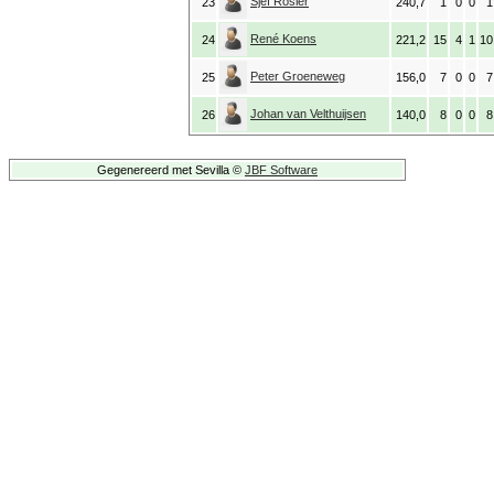
Sjef Rosier
23
240,7
1
0
0
1
René Koens
24
221,2
15
4
1
10
Peter Groeneweg
25
156,0
7
0
0
7
Johan van Velthuijsen
26
140,0
8
0
0
8
Gegenereerd met Sevilla ©
JBF Software