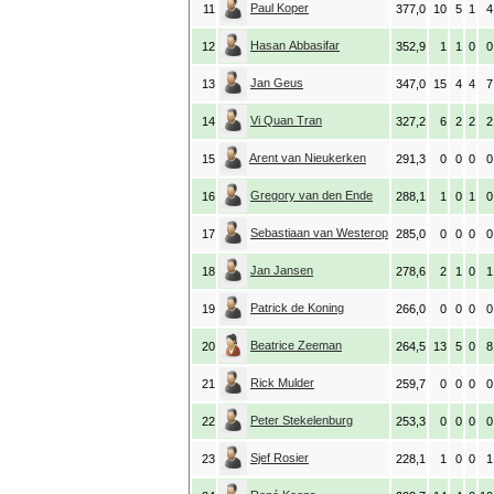
Paul Koper
11
377,0
10
5
1
4
Hasan Abbasifar
12
352,9
1
1
0
0
Jan Geus
13
347,0
15
4
4
7
Vi Quan Tran
14
327,2
6
2
2
2
Arent van Nieukerken
15
291,3
0
0
0
0
Gregory van den Ende
16
288,1
1
0
1
0
Sebastiaan van Westerop
17
285,0
0
0
0
0
Jan Jansen
18
278,6
2
1
0
1
Patrick de Koning
19
266,0
0
0
0
0
Beatrice Zeeman
20
264,5
13
5
0
8
Rick Mulder
21
259,7
0
0
0
0
Peter Stekelenburg
22
253,3
0
0
0
0
Sjef Rosier
23
228,1
1
0
0
1