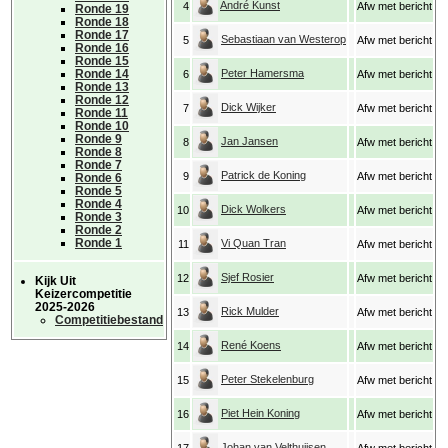
André Kunst
4
Afw met bericht
Ronde 19
Ronde 18
Ronde 17
Sebastiaan van Westerop
5
Afw met bericht
Ronde 16
Ronde 15
Ronde 14
Peter Hamersma
6
Afw met bericht
Ronde 13
Ronde 12
Dick Wijker
7
Afw met bericht
Ronde 11
Ronde 10
Ronde 9
Jan Jansen
8
Afw met bericht
Ronde 8
Ronde 7
Patrick de Koning
9
Afw met bericht
Ronde 6
Ronde 5
Ronde 4
Dick Wolkers
10
Afw met bericht
Ronde 3
Ronde 2
Ronde 1
Vi Quan Tran
11
Afw met bericht
Sjef Rosier
12
Afw met bericht
Kijk Uit
Keizercompetitie
2025-2026
Rick Mulder
13
Afw met bericht
Competitiebestand
René Koens
14
Afw met bericht
Peter Stekelenburg
15
Afw met bericht
Piet Hein Koning
16
Afw met bericht
Johan van Velthuijsen