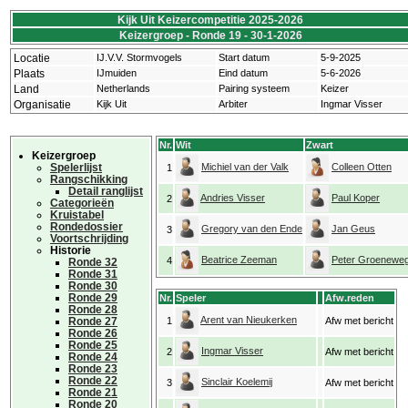
Kijk Uit Keizercompetitie 2025-2026
Keizergroep - Ronde 19 - 30-1-2026
Locatie
IJ.V.V. Stormvogels
Start datum
5-9-2025
Plaats
IJmuiden
Eind datum
5-6-2026
Land
Netherlands
Pairing systeem
Keizer
Organisatie
Kijk Uit
Arbiter
Ingmar Visser
Nr.
Wit
Zwart
Keizergroep
Spelerlijst
Michiel van der Valk
Colleen Otten
1
Rangschikking
Detail ranglijst
Andries Visser
Paul Koper
2
Categorieën
Kruistabel
Rondedossier
Gregory van den Ende
Jan Geus
3
Voortschrijding
Historie
Beatrice Zeeman
Peter Groenewe
4
Ronde 32
Ronde 31
Ronde 30
Ronde 29
Nr.
Speler
Afw.reden
Ronde 28
Arent van Nieukerken
Ronde 27
1
Afw met bericht
Ronde 26
Ronde 25
Ingmar Visser
2
Afw met bericht
Ronde 24
Ronde 23
Ronde 22
Sinclair Koelemij
3
Afw met bericht
Ronde 21
Ronde 20