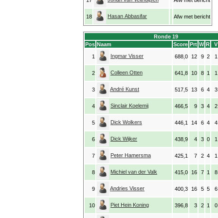
17
Afw met bericht
Hasan Abbasifar
18
Afw met bericht
Ronde 19
Pos
Naam
Score
Prt
W
R
V
Ingmar Visser
1
688,0
12
9
2
1
Colleen Otten
2
641,8
10
8
1
1
André Kunst
3
517,5
13
6
4
3
Sinclair Koelemij
4
466,5
9
3
4
2
Dick Wolkers
5
446,1
14
6
4
4
Dick Wijker
6
438,9
4
3
0
1
Peter Hamersma
7
425,1
7
2
4
1
Michiel van der Valk
8
415,0
16
7
1
8
Andries Visser
9
400,3
16
5
5
6
Piet Hein Koning
10
396,8
3
2
1
0