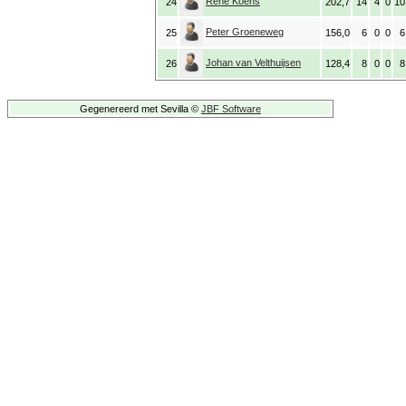
René Koens
24
202,7
14
4
0
10
Peter Groeneweg
25
156,0
6
0
0
6
Johan van Velthuijsen
26
128,4
8
0
0
8
Gegenereerd met Sevilla ©
JBF Software